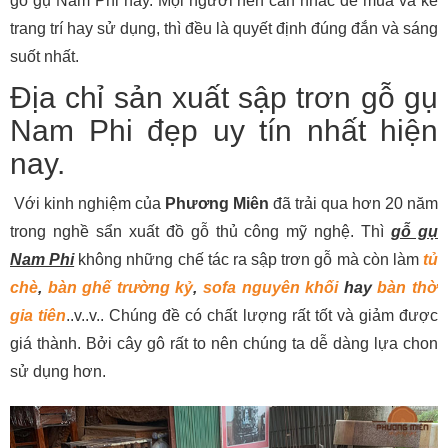
gỗ gụ Nam Phi này. Mọi người nên cân nhắc để mua và kê
trang trí hay sử dụng, thì đều là quyết định đúng đắn và sáng
suốt nhất.
Địa chỉ sản xuất sập trơn gỗ gụ
Nam Phi đẹp uy tín nhất hiện
nay.
Với kinh nghiệm của
Phương Miên
đã trải qua hơn 20 năm
trong nghề sẩn xuất đồ gỗ thủ công mỹ nghệ. Thì
gỗ gụ
Nam Phi
không những chế tác ra sập trơn gỗ mà còn làm
tủ
chè
,
bàn ghế trường kỷ
,
sofa nguyên khối
hay
bàn thờ
gia tiên
..v..v.. Chúng đề có chất lượng rất tốt và giảm được
giá thành. Bởi cây gô rất to nên chúng ta dễ dàng lựa chon
sử dụng hơn.