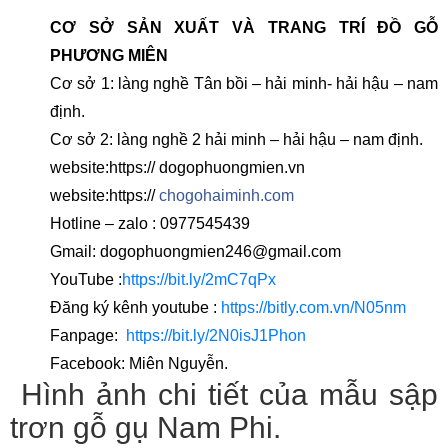
CƠ SỞ SẢN XUẤT VÀ TRANG TRÍ ĐỒ GỖ
PHƯƠNG MIÊN
Cơ sở 1: làng nghề Tân bồi – hải minh- hải hậu – nam
định.
Cơ sở 2: làng nghề 2 hải minh – hải hậu – nam định.
website:https:// dogophuongmien.vn
website:https://
chogohaiminh.com
Hotline – zalo : 0977545439
Gmail: dogophuongmien246@gmail.com
YouTube :
https://bit.ly/2mC7qPx
Đăng ký kênh youtube :
https://bitly.com.vn/N05nm
Fanpage:
https://bit.ly/2N0isJ1Phon
Facebook: Miên Nguyễn.
Hình ảnh chi tiết của mẫu sập
trơn gỗ gụ Nam Phi.