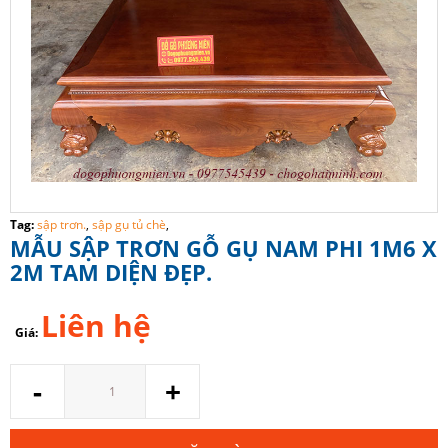
Tag:
sập trơn.
,
sập gụ tủ chè
,
MẪU SẬP TRƠN GỖ GỤ NAM PHI 1M6 X
2M TAM DIỆN ĐẸP.
Liên hệ
Giá:
Số
-
+
lượng