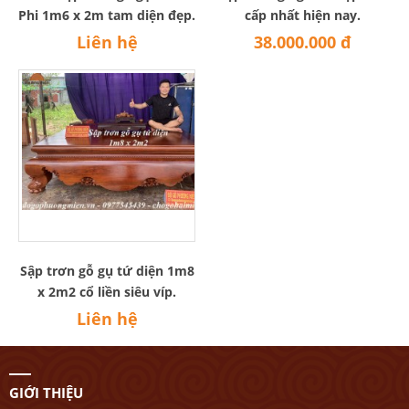
Phi 1m6 x 2m tam diện đẹp.
cấp nhất hiện nay.
Liên hệ
38.000.000 đ
Sập trơn gỗ gụ tứ diện 1m8
x 2m2 cổ liền siêu víp.
Liên hệ
GIỚI THIỆU