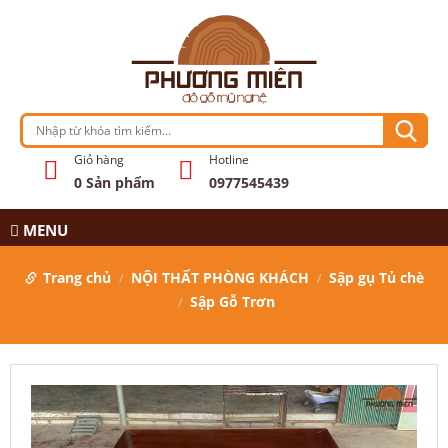
Giỏ hàng
Hotline
0
Sản phẩm
0977545439
MENU
Trang chủ
NỘI THẤT PHÒNG KHÁCH
Sập gụ Tủ chè
Sập Gỗ Trơn