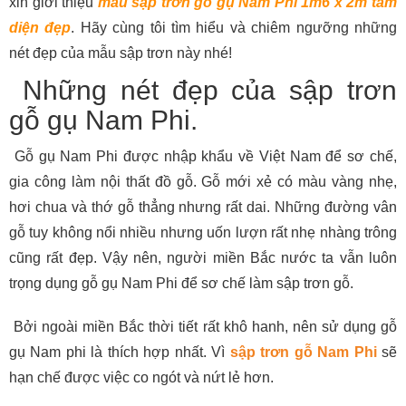
xin giới thiệu
mẫu sập trơn gỗ gụ Nam Phi 1m6 x 2m tam
diện đẹp
. Hãy cùng tôi tìm hiểu và chiêm ngưỡng những
nét đẹp của mẫu sập trơn này nhé!
Những nét đẹp của sập trơn
gỗ gụ Nam Phi.
Gỗ gụ Nam Phi được nhập khẩu về Việt Nam để sơ chế,
gia công làm nội thất đồ gỗ. Gỗ mới xẻ có màu vàng nhẹ,
hơi chua và thớ gỗ thẳng nhưng rất dai. Những đường vân
gỗ tuy không nổi nhiều nhưng uốn lượn rất nhẹ nhàng trông
cũng rất đẹp. Vậy nên, người miền Bắc nước ta vẫn luôn
trọng dụng gỗ gụ Nam Phi để sơ chế làm sập trơn gỗ.
Bởi ngoài miền Bắc thời tiết rất khô hanh, nên sử dụng gỗ
gụ Nam phi là thích hợp nhất. Vì
sập trơn gỗ Nam Phi
sẽ
hạn chế được việc co ngót và nứt lẻ hơn.