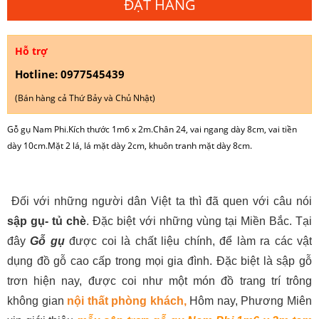
ĐẶT HÀNG
Hỗ trợ
Hotline: 0977545439
(Bán hàng cả Thứ Bảy và Chủ Nhật)
Gỗ gụ Nam Phi.Kích thước 1m6 x 2m.Chân 24, vai ngang dày 8cm, vai tiền
dày 10cm.Mặt 2 lá, lá mặt dày 2cm, khuôn tranh mặt dày 8cm.
Đối với những người dân Việt ta thì đã quen với câu nói
sập gụ- tủ chè
. Đặc biệt với những vùng tại Miền Bắc. Tại
đây
Gỗ gụ
được coi là chất liệu chính, để làm ra các vật
dụng đồ gỗ cao cấp trong mọi gia đình. Đặc biệt là sập gỗ
trơn hiện nay, được coi như một món đồ trang trí trông
không gian
nội thất phòng khách,
Hôm nay, Phương Miên