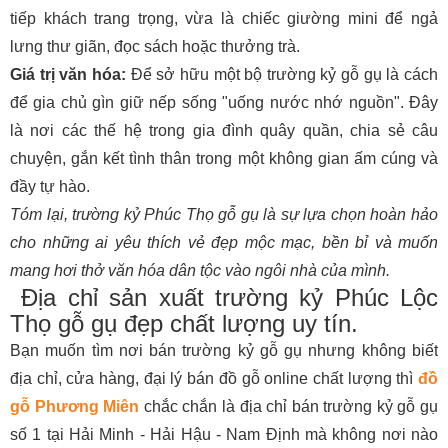
tiếp khách trang trọng, vừa là chiếc giường mini để ngả
lưng thư giãn, đọc sách hoặc thưởng trà.
Giá trị văn hóa:
Để sở hữu một bộ trường kỷ gỗ gụ là cách
để gia chủ gìn giữ nếp sống "uống nước nhớ nguồn". Đây
là nơi các thế hệ trong gia đình quây quần, chia sẻ câu
chuyện, gắn kết tình thân trong một không gian ấm cúng và
đầy tự hào.
Tóm lại, trường kỷ Phúc Thọ gỗ gụ là sự lựa chọn hoàn hảo
cho những ai yêu thích vẻ đẹp mộc mạc, bền bỉ và muốn
mang hơi thở văn hóa dân tộc vào ngôi nhà của mình.
Địa chỉ sản xuất trường kỷ Phúc Lộc
Thọ gỗ gụ đẹp chất lượng uy tín.
Bạn muốn tìm nơi bán trường kỷ gỗ gụ nhưng không biết
địa chỉ, cửa hàng, đại lý bán đồ gỗ online chất lượng thì
đồ
gỗ Phương Miên
chắc chắn là địa chỉ bán trường kỷ gỗ gụ
số 1 tại Hải Minh - Hải Hậu - Nam Định mà không nơi nào