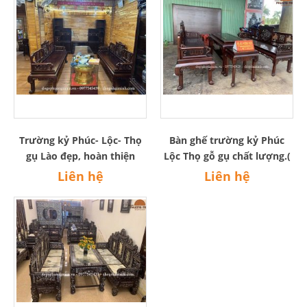
Trường kỷ Phúc- Lộc- Thọ
Bàn ghế trường kỷ Phúc
gụ Lào đẹp, hoàn thiện
Lộc Thọ gỗ gụ chất lượng.(
vecly giả cổ( bàn giao Hà
Quảng Phú- ĐăcLăk)
Liên hệ
Liên hệ
Nội)