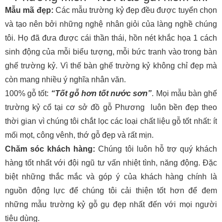
Mẫu mã đẹp:
Các mẫu trường kỷ đẹp đều được tuyển chọn
và tạo nên bởi những nghệ nhân giỏi của làng nghề chúng
tôi. Họ đã đưa được cái thần thái, hồn nét khắc họa 1 cách
sinh động của mỗi biểu tượng, mỗi bức tranh vào trong bàn
ghế trường kỷ. Vì thế bàn ghế trường kỷ không chỉ đẹp mà
còn mang nhiều ý nghĩa nhân văn.
100% gỗ tốt:
“Tốt gỗ hơn tốt nước sơn”
. Mọi mẫu bàn ghế
trường kỷ cổ tại cơ sở đồ gỗ Phương luôn bền đẹp theo
thời gian vì chúng tôi chắt lọc các loại chất liệu gỗ tốt nhất: ít
mối mọt, công vênh, thớ gỗ đẹp và rất mịn.
Chăm sóc khách hàng:
Chúng tôi luôn hỗ trợ quý khách
hàng tốt nhất với đội ngũ tư vấn nhiệt tình, năng động. Đặc
biệt những thắc mắc và góp ý của khách hàng chính là
nguồn động lực để chúng tôi cải thiện tốt hơn để đem
những mẫu trường kỷ gỗ gụ đẹp nhất đến với mọi người
tiêu dùng.