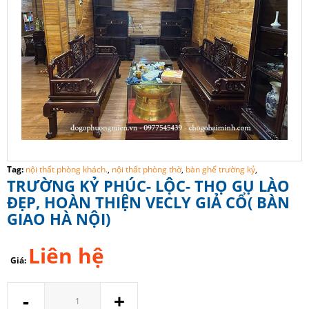
Tag:
nội thất phòng khách.
,
nội thất phòng thờ
,
bàn ghế trường kỷ
,
TRƯỜNG KỶ PHÚC- LỘC- THỌ GỤ LÀO
ĐẸP, HOÀN THIỆN VECLY GIẢ CỔ( BÀN
GIAO HÀ NỘI)
Liên hệ
Giá:
Số
-
+
lượng