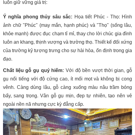
luôn giữ vững giá trị:
Ý nghĩa phong thủy sâu sắc:
Họa tiết Phúc - Thọ: Hình
ảnh chữ "Phúc" (may mắn, hạnh phúc) và "Thọ" (sống lâu,
khỏe mạnh) được đục chạm tỉ mỉ, thay cho lời chúc gia đình
luôn an khang, thịnh vượng và trường thọ. Thiết kế đối xứng
của trường kỷ tượng trưng cho sự hài hòa, ổn định trong gia
đạo.
Chất liệu gỗ gụ quý hiếm:
Với độ bền vượt thời gian, gỗ
gụ nổi tiếng với độ cứng cao, ít mối mọt và không bị cong
vênh. Càng dùng lâu, gỗ càng xuống màu nâu trầm bóng
bẩy, sang trọng. Vân gỗ gụ mịn, đẹp tự nhiên, tạo nên vẻ
ngoài nền nã nhưng cực kỳ đẳng cấp.