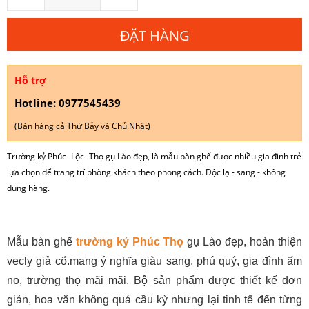
ĐẶT HÀNG
Hỗ trợ
Hotline: 0977545439
(Bán hàng cả Thứ Bảy và Chủ Nhật)
Trường kỷ Phúc- Lộc- Thọ gụ Lào đẹp, là mẫu bàn ghế được nhiều gia đình trẻ
lựa chọn để trang trí phòng khách theo phong cách. Độc lạ - sang - không
đụng hàng.
Mẫu bàn ghế
trường kỷ Phúc Thọ
gụ Lào đẹp, hoàn thiện
vecly giả cổ.mang ý nghĩa giàu sang, phú quý, gia đình ấm
no, trường thọ mãi mãi. Bộ sản phẩm được thiết kế đơn
giản, hoa văn không quá cầu kỳ nhưng lại tinh tế đến từng