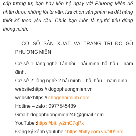
cấp tương tự, bạn hãy liên hệ ngay với Phương Miên để
nhận được những lời tư vấn, lựa chọn sản phẩm và đặt hàng
thiết kế theo yêu cầu. Chúc bạn luôn là người tiêu dùng
thông minh.
CƠ SỞ SẢN XUẤT VÀ TRANG TRÍ ĐỒ GỖ
PHƯƠNG MIÊN
Cơ sở 1: làng nghề Tân bồi – hải minh- hải hậu – nam
định.
Cơ sở 2: làng nghề 2 hải minh – hải hậu – nam định.
website:https:// dogophuongmien.vn
website:https://
chogohaiminh.com
Hotline – zalo : 0977545439
Gmail: dogophuongmien246@gmail.com
YouTube :
https://bit.ly/2mC7qPx
Đăng ký kênh youtube :
https://bitly.com.vn/N05nm