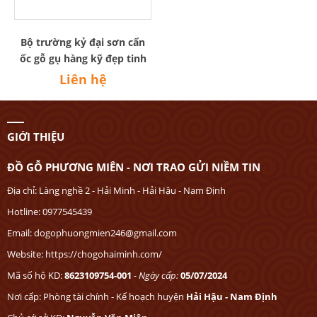
Bộ trường kỷ đại sơn cẩn
ốc gỗ gụ hàng kỹ đẹp tinh
sảo.
Liên hệ
GIỚI THIỆU
ĐỒ GỖ PHƯƠNG MIÊN - NƠI TRAO GỬI NIỀM TIN
Địa chỉ: Làng nghề 2 - Hải Minh - Hải Hậu - Nam Định
Hotline: 0977545439
Email: dogophuongmien246@gmail.com
Website: https://chogohaiminh.com/
Mã số hộ KD:
8623109754-001
-
Ngày cấp:
05/07/2024
Nơi cấp: Phòng tài chính - Kế hoạch huyện
Hải Hậu - Nam Định