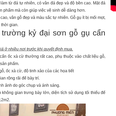
àm từ đá tự nhiên, có vân đá đẹp và độ bền cao. Mặt đá
ản phẩm mà còn giúp việc vệ sinh dễ dàng hơn.
cao, vân gỗ đẹp và màu sắc tự nhiên. Gỗ gụ ít bị mối mọt,
thời gian.
 trường kỷ đại sơn gỗ gụ cẩn
á ở nhiều nơi trước khi quyết định mua.
ẩn ốc xà cừ thường rất cao, phụ thuộc vào chất liệu gỗ,
a sản phẩm.
ỗ, ốc xà cừ, độ tinh xảo của các họa tiết
n rộng rãi để bày trí.
ình ảnh do góc chụp và ánh sáng.
 không gian trưng bày lớn, diện tích sử dụng tối thiểu để
12m2.