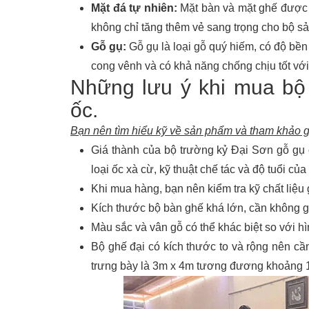
Mặt đá tự nhiên:
Mặt bàn và mặt ghế được l
không chỉ tăng thêm vẻ sang trọng cho bộ s
Gỗ gụ:
Gỗ gụ là loại gỗ quý hiếm, có độ bền 
cong vênh và có khả năng chống chịu tốt với 
Những lưu ý khi mua bộ
ốc.
Bạn nên tìm hiểu kỹ về sản phẩm và tham khảo gi
Giá thành của bộ trường kỷ Đại Sơn gỗ gụ c
loại ốc xà cừ, kỹ thuật chế tác và độ tuổi củ
Khi mua hàng, bạn nên kiểm tra kỹ chất liệu g
Kích thước bộ bàn ghế khá lớn, cần không gia
Màu sắc và vân gỗ có thể khác biệt so với h
Bộ ghế đại có kích thước to và rộng nên cần
trưng bày là 3m x 4m tương đương khoảng 