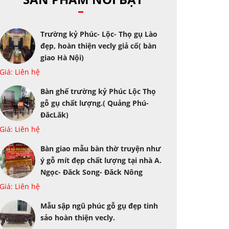
Trường kỷ Phúc- Lộc- Thọ gụ Lào
đẹp, hoàn thiện vecly giả cổ( bàn
giao Hà Nội)
Giá: Liên hệ
Bàn ghế trường kỷ Phúc Lộc Thọ
gỗ gụ chất lượng.( Quảng Phú-
ĐăcLăk)
Giá: Liên hệ
Bàn giao mẫu bàn thờ truyện như
ý gỗ mít đẹp chất lượng tại nhà A.
Ngọc- Đăck Song- Đăck Nông
Giá: Liên hệ
Mẫu sập ngũ phúc gỗ gụ đẹp tinh
sảo hoàn thiện vecly.