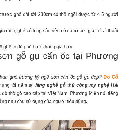
thước ghế dài tới 230cm có thể ngồi được từ 4-5 người
a đình, ghế có lòng sâu nên có nằm chơi giải trí rất thoải
ộ ghế to để phù hợp không gia hơn.
sơn gỗ gụ cẩn ốc tại Phương
 bàn ghế trường kỷ ngũ sơn cẩn ốc gỗ gụ đẹp?
Đồ Gỗ
úng tôi nằm tại
làng nghề gỗ thủ công mỹ nghệ Hải
ác đồ thờ gỗ cao cấp tại Việt Nam, Phương Miên nổi tiếng
 ứng nhu cầu sử dụng của người tiêu dùng.