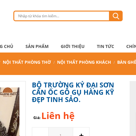
G CHỦ
SẢN PHẨM
GIỚI THIỆU
TIN TỨC
CHÍ
NỘI THẤT PHÒNG THỜ
NỘI THẤT PHÒNG KHÁCH
BÀN GHẾ
BỘ TRƯỜNG KỶ ĐẠI SƠN
CẨN ỐC GỖ GỤ HÀNG KỸ
ĐẸP TINH SẢO.
Liên hệ
Giá:
Số
-
+