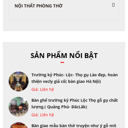
NỘI THẤT PHÒNG THỜ
SẢN PHẨM NỔI BẬT
Trường kỷ Phúc- Lộc- Thọ gụ Lào đẹp, hoàn
thiện vecly giả cổ( bàn giao Hà Nội)
Giá: Liên hệ
Bàn ghế trường kỷ Phúc Lộc Thọ gỗ gụ chất
lượng.( Quảng Phú- ĐăcLăk)
Giá: Liên hệ
Bàn giao mẫu bàn thờ truyện như ý gỗ mít