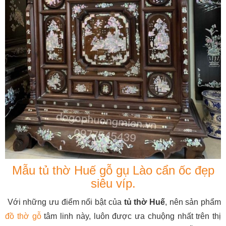
Mẫu tủ thờ Huế gỗ gụ Lào cẩn ốc đẹp
siêu víp.
Với những ưu điểm nổi bật của
tủ thờ Huế
, nên sản phẩm
đồ thờ gỗ
tâm linh này, luôn được ưa chuộng nhất trên thị