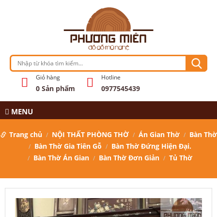
Giỏ hàng
Hotline
0
Sản phẩm
0977545439
MENU
Trang chủ
NỘI THẤT PHÒNG THỜ
Án Gian Thờ
Bàn Thờ
Bàn Thờ Gia Tiên Gỗ
Bàn Thờ Đứng Hiện Đại.
Bàn Thờ Án Gian
Bàn Thờ Đơn Giản
Tủ Thờ