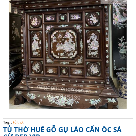
Tag:
,
tủ thờ
,
TỦ THỜ HUẾ GỖ GỤ LÀO CẨN ỐC SÀ