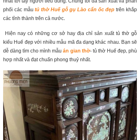
nhất tới tay người tiêu dùng. Chúng tôi đã sản xuất và phân
phối các mẫu
tủ thờ
Huế gỗ gụ Lào cẩn ốc đẹp
trên khắp
các tỉnh thành trên cả nước.
Hiện nay có những cơ sở hay địa chỉ sản xuất tủ thờ gỗ
kiểu Huế đẹp với nhiều mẫu mã đa dạng khác nhau. Bạn sẽ
dễ dàng tìm cho mình mẫu
án gian thờ
- tủ thờ Huế đẹp, phù
hợp nhất và đạt chuẩn phong thuỷ nhất.