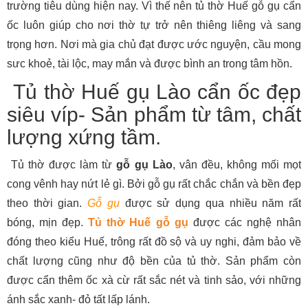
trường tiêu dùng hiện nay. Vì thế nên tủ thờ Huế gỗ gụ cẩn
ốc luôn giúp cho nơi thờ tự trở nên thiêng liêng và sang
trọng hơn. Nơi mà gia chủ đạt được ước nguyện, cầu mong
sưc khoẻ, tài lộc, may mắn và được bình an trong tâm hồn.
Tủ thờ Huế gụ Lào cẩn ốc đẹp
siêu víp- Sản phẩm từ tâm, chất
lượng xứng tầm.
Tủ thờ được làm từ
gỗ gụ Lào
, vân đều, không mối mọt
cong vênh hay nứt lẻ gì. Bởi gỗ gụ rất chắc chắn và bền đẹp
theo thời gian.
Gỗ gụ
được sử dụng qua nhiều năm rất
bóng, mịn đẹp.
Tủ thờ Huế gỗ gụ
được các nghệ nhân
đóng theo kiểu Huế, trông rất đồ sộ và uy nghi, đảm bảo về
chất lượng cũng như độ bền của tủ thờ. Sản phẩm còn
được cẩn thêm ốc xà cừ rất sắc nét và tinh sảo, với những
ánh sắc xanh- đỏ tất lấp lánh.