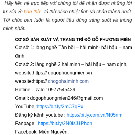
Hãy liên hệ trực tiếp với chúng tôi để nhận được những lời
tư vấn về
bàn thờ
- tủ thờ cách nhiệt tình và chân thành nhất.
Tôi chúc bạn luôn là người tiêu dùng sáng suốt và thông
minh nhất.
CƠ SỞ SẢN XUẤT VÀ TRANG TRÍ ĐỒ GỖ PHƯƠNG MIÊN
Cơ sở 1: làng nghề Tân bồi – hải minh- hải hậu – nam
định.
Cơ sở 2: làng nghề 2 hải minh – hải hậu – nam định.
website:https:// dogophuongmien.vn
website:https://
chogohaiminh.com
Hotline – zalo : 0977545439
Gmail: dogophuongmien246@gmail.com
YouTube :
https://bit.ly/2mC7qPx
Đăng ký kênh youtube :
https://bitly.com.vn/N05nm
Fanpage:
https://bit.ly/2N0isJ1Phon
Facebook: Miên Nguyễn.