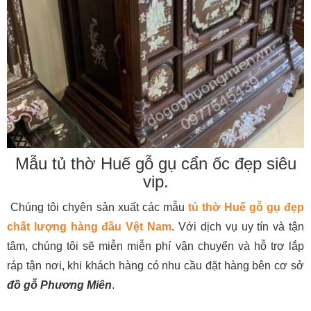
Mẫu tủ thờ Huế gỗ gụ cẩn ốc đẹp siêu
vip.
Chúng tôi chyên sản xuất các mẫu
tủ thờ Huế gỗ gụ đẹp
chất lượng hàng đầu Vệt Nam
. Với dịch vụ uy tín và tận
tâm, chúng tôi sẽ miễn miễn phí vận chuyển và hỗ trợ lắp
ráp tận nơi, khi khách hàng có nhu cầu đặt hàng bên cơ sở
đồ gỗ Phương Miên
.