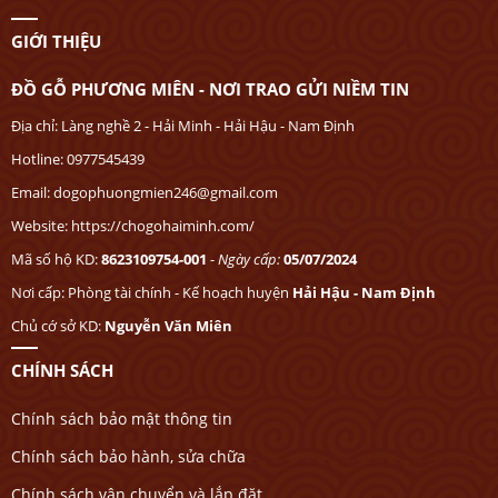
GIỚI THIỆU
ĐỒ GỖ PHƯƠNG MIÊN - NƠI TRAO GỬI NIỀM TIN
Địa chỉ: Làng nghề 2 - Hải Minh - Hải Hậu - Nam Định
Hotline: 0977545439
Email: dogophuongmien246@gmail.com
Website: https://chogohaiminh.com/
Mã số hộ KD:
8623109754-001
-
Ngày cấp:
05/07/2024
Nơi cấp: Phòng tài chính - Kế hoạch huyện
Hải Hậu - Nam Định
Chủ cớ sở KD:
Nguyễn Văn Miên
CHÍNH SÁCH
Chính sách bảo mật thông tin
Chính sách bảo hành, sửa chữa
Chính sách vận chuyển và lắp đặt