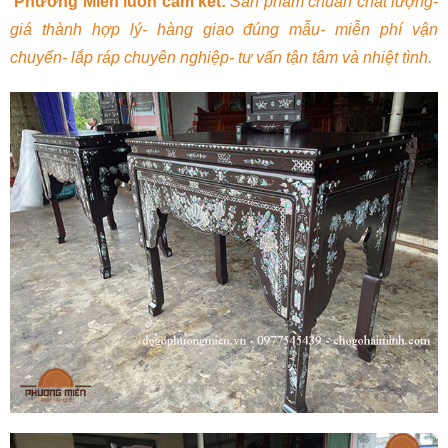
Phương Miên luôn cam kết:
Sản phẩm chuẩn chất lượng-
giá thành hợp lý- hàng giao đúng mẫu- miễn phí vận
chuyển- lắp ráp chuyên nghiệp- tư vấn tận tâm và nhiệt tình.