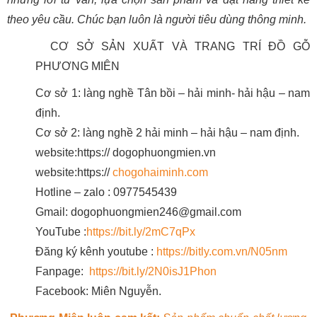
theo yêu cầu. Chúc bạn luôn là người tiêu dùng thông minh.
CƠ SỞ SẢN XUẤT VÀ TRANG TRÍ ĐỒ GỖ
PHƯƠNG MIÊN
Cơ sở 1: làng nghề Tân bồi – hải minh- hải hậu – nam
định.
Cơ sở 2: làng nghề 2 hải minh – hải hậu – nam định.
website:https:// dogophuongmien.vn
website:https://
chogohaiminh.com
Hotline – zalo : 0977545439
Gmail: dogophuongmien246@gmail.com
YouTube :
https://bit.ly/2mC7qPx
Đăng ký kênh youtube :
https://bitly.com.vn/N05nm
Fanpage:
https://bit.ly/2N0isJ1Phon
Facebook: Miên Nguyễn.