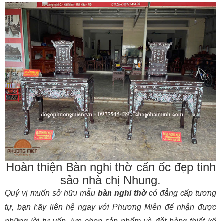
Hoàn thiện Bàn nghi thờ cẩn ốc đẹp tinh
sảo nhà chị Nhung.
Quý vị muốn sở hữu mẫu
bàn nghi thờ
có đẳng cấp tương
tự, bạn hãy liên hệ ngay với Phương Miên để nhận được
những lời tư vấn, lựa chọn sản phẩm và đặt hàng thiết kế