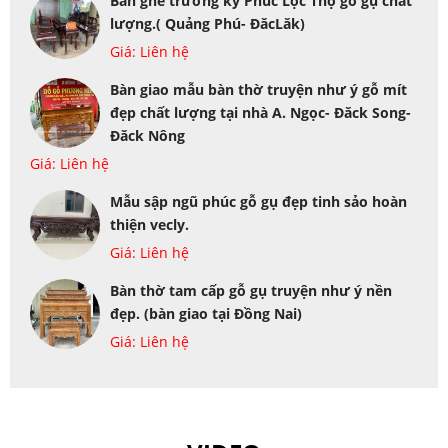
Bàn ghế trường kỷ Phúc Lộc Thọ gỗ gụ chất
lượng.( Quảng Phú- ĐăcLăk)
Giá: Liên hệ
Bàn giao mẫu bàn thờ truyện như ý gỗ mít
đẹp chất lượng tại nhà A. Ngọc- Đăck Song-
Đăck Nông
Giá: Liên hệ
Mẫu sập ngũ phúc gỗ gụ đẹp tinh sảo hoàn
thiện vecly.
Giá: Liên hệ
Bàn thờ tam cấp gỗ gụ truyện như ý nền
đẹp. (bàn giao tại Đồng Nai)
Giá: Liên hệ