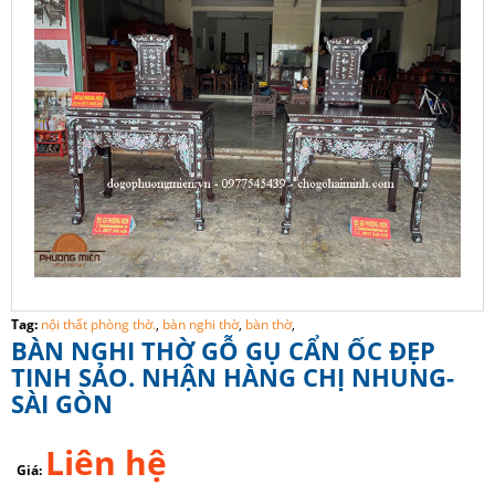
Tag:
nội thất phòng thờ.
,
bàn nghi thờ
,
bàn thờ
,
BÀN NGHI THỜ GỖ GỤ CẨN ỐC ĐẸP
TINH SẢO. NHẬN HÀNG CHỊ NHUNG-
SÀI GÒN
Liên hệ
Giá: