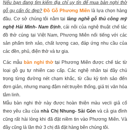
Nếu bạn đang tìm kiếm địa chỉ uy tín để mua bàn nghi thờ
gỗ gụ cẩn ốc đẹp?
Đồ Gỗ Phương Miên
là lựa chọn hàng
đầu. Cơ sở chúng tôi nằm tại
làng nghề gỗ thủ công mỹ
nghệ Hải Minh- Nam Định
, cái nôi của nghệ thuật chế tác
đồ thờ cúng tại Việt Nam, Phương Miên nổi tiếng với các
sản phẩm tinh xảo, chất lượng cao, đáp ứng nhu cầu của
các đền, phủ, điện thờ và tư gia.
Các mẫu
bàn nghi thờ
tại Phương Miên được chế tác từ
loại gỗ gụ tự nhiên cao cấp
.
Các nghệ nhân tại đây chú
trọng từng đường nét chạm khắc, từ cầu kỳ tinh sảo đến
đơn giản, nhưng mang đậm nét truyền thống, giá trị văn hóa
tâm linh.
Mẫu bàn nghi thờ này được hoàn thiện màu vecli giả cổ
theo yêu cầu của
nhà Chị Nhung- Sài Gòn
và cả gia đình
cũng rất hài lòng khi đã đặt niềm tin vào Phương Miên. Và
đây cũng là lần thứ 3 chị đã đặt hàng bên chúng tôi.