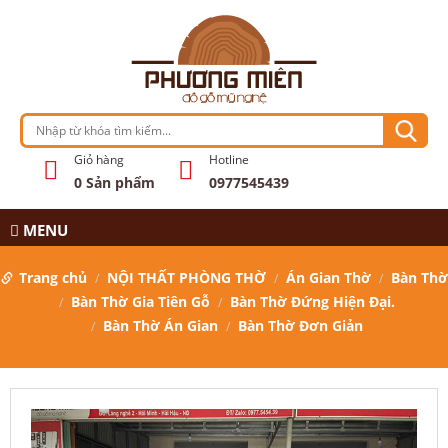
Giỏ hàng
Hotline
0
Sản phẩm
0977545439
MENU
Trang chủ
NỘI THẤT PHÒNG THỜ
Án Gian Thờ
Bàn Thờ
Bàn Thờ Gia Tiên Gỗ
Bàn Thờ Đứng Hiện Đại.
Bàn Thờ Án Gian
Bàn Thờ Đơn Giản