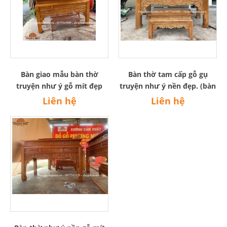
Bàn giao mẫu bàn thờ
Bàn thờ tam cấp gỗ gụ
truyện như ý gỗ mít đẹp
truyện như ý nền đẹp. (bàn
chất lượng tại nhà A. Ngọc-
giao tại Đồng Nai)
Liên hệ
Liên hệ
Đăck Song- Đăck Nông