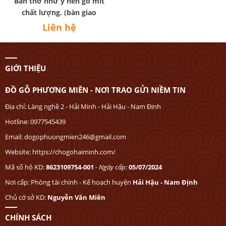
Bàn thờ như ý nền gỗ mít
chất lượng. (bàn giao
Xuyên Mộc- Vũng Tàu)
Liên hệ
GIỚI THIỆU
ĐỒ GỖ PHƯƠNG MIÊN - NƠI TRAO GỬI NIỀM TIN
Địa chỉ: Làng nghề 2 - Hải Minh - Hải Hậu - Nam Định
Hotline: 0977545439
Email: dogophuongmien246@gmail.com
Website: https://chogohaiminh.com/
Mã số hộ KD:
8623109754-001
-
Ngày cấp:
05/07/2024
Nơi cấp: Phòng tài chính - Kế hoạch huyện
Hải Hậu - Nam Định
Chủ cớ sở KD:
Nguyễn Văn Miên
CHÍNH SÁCH